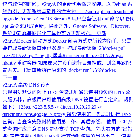
统与软件的时候，v2rayA 的更新也会随之安装。以 Debian 系
统为例，更新系统与软件的命令为： 12sudo apt updatesudo apt
upgrade Fedora / CentOS Stream 8 用户应当使用 dnf 命令以取代
apt 命令来获取更新，除此之外，Gnome Software、Discover、
系统更新器等图形化工具也可以更新核心。 更新
v2rayADocker 启动方式Docker 部署方式更新较为简单、只需
要拉取最新镜像重建容器即可 拉取最新镜像123docker pull
mzz2017/v2raya# nightly 版本# docker pull mzz2017/v2raya-
nightly 重建容器 如果原来并没有进行目录挂载、则会导致配
置丢失。 12# 重新执行原来的 `docker run` 命令docker...
下一篇
v2rayA 高级 DNS 设置
常规用法默认的防止 DNS 污染规则通常使用预设的 DNS 公
共服务器，高级用户可使用高级 DNS 设置进行自定义。 规则
如下： 123tcp://223.5.5.5 -> direct119.29.29.29 ->
directhttps://dns.google -> proxy 通常使用第一条规则进行 DNS
查询，当查询失败时将使用第二条，其后亦然。 使用 TCP 方
式查询时应注意 DNS 是否支持 TCP 查询。 箭头右方的“出站
名”表示使用左侧的 DNS 进行查询时使用的出站出口。 使用